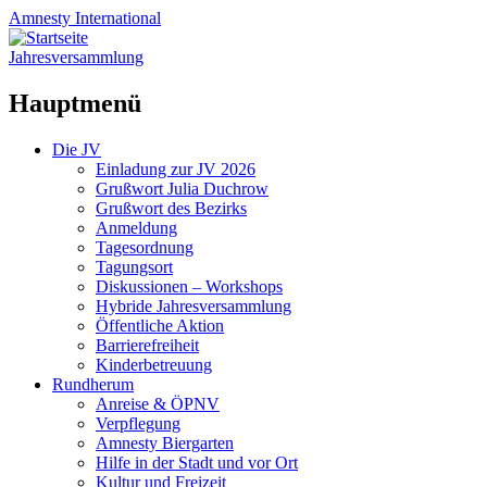
Amnesty
International
Jahresversammlung
Hauptmenü
Zum
Die JV
Inhalt
Einladung zur JV 2026
springen
Grußwort Julia Duchrow
Grußwort des Bezirks
Anmeldung
Tagesordnung
Tagungsort
Diskussionen – Workshops
Hybride Jahresversammlung
Öffentliche Aktion
Barrierefreiheit
Kinderbetreuung
Rundherum
Anreise & ÖPNV
Verpflegung
Amnesty Biergarten
Hilfe in der Stadt und vor Ort
Kultur und Freizeit