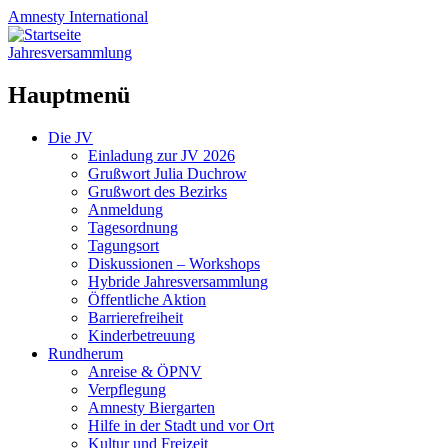
Amnesty
International
Jahresversammlung
Hauptmenü
Zum
Die JV
Inhalt
Einladung zur JV 2026
springen
Grußwort Julia Duchrow
Grußwort des Bezirks
Anmeldung
Tagesordnung
Tagungsort
Diskussionen – Workshops
Hybride Jahresversammlung
Öffentliche Aktion
Barrierefreiheit
Kinderbetreuung
Rundherum
Anreise & ÖPNV
Verpflegung
Amnesty Biergarten
Hilfe in der Stadt und vor Ort
Kultur und Freizeit