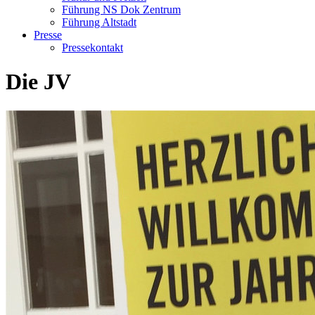
Führung NS Dok Zentrum
Führung Altstadt
Presse
Pressekontakt
Die JV